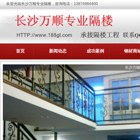
欢迎光临长沙万顺专业隔楼，咨询电话：13874984400
首页
新闻动态
成功案例
钢材商
长沙万顺
承接隔楼工程